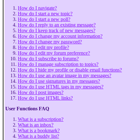
How do I navigate?
How do I start a new topic?
How do I start a new poll?
How do I reply to an existing message?
How do I keep track of new messages?
How do I change my account information?
How do I change my password?
How do I edit my profile?
How do I edit my forum preference?
How do I subscribe to forums?
How do I manage subscription to topics?
How do I hide my profile or disable email functions?
How do I use an avatar image in my messages?
How do I use signatures in my messages?
How do I use HTML tags in my messages?
How do I post images?
How do I use HTML links?
User Functions FAQ
What is a subscription?
What is an inbox?
What is a bookmark?
What is a buddy list?