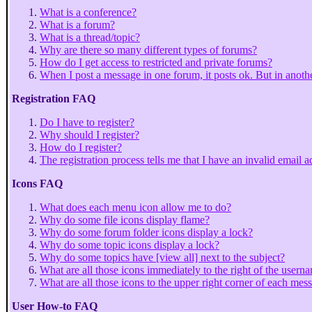
What is a conference?
What is a forum?
What is a thread/topic?
Why are there so many different types of forums?
How do I get access to restricted and private forums?
When I post a message in one forum, it posts ok. But in anoth
Registration FAQ
Do I have to register?
Why should I register?
How do I register?
The registration process tells me that I have an invalid email 
Icons FAQ
What does each menu icon allow me to do?
Why do some file icons display flame?
Why do some forum folder icons display a lock?
Why do some topic icons display a lock?
Why do some topics have [view all] next to the subject?
What are all those icons immediately to the right of the usern
What are all those icons to the upper right corner of each me
User How-to FAQ