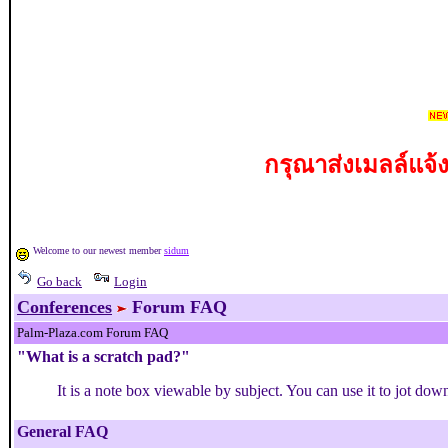
กรุณาส่งเมลล์แจ้
Welcome to our newest member
sidum
Go back
Login
Conferences
Forum FAQ
Palm-Plaza.com Forum FAQ
"What is a scratch pad?"
It is a note box viewable by subject. You can use it to jot dow
General FAQ