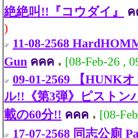
絶絶叫!!『コウダイ』
ค
)
11-08-2568 HardH
Gun
คคค
[08-Feb-26 , 
09-01-2569 【HU
ル!!《第3弾》ピストン
載の60分!!
คคค
[08-Feb
17-07-2568 同志公廁 Pa