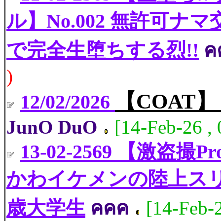
ル】No.002 無許可
で完全生堕ちする烈!!
ค
)
【COAT
12/02/2026
JunO DuO
[14-Feb-26 ,
13-02-2569 【激盗
かわイケメンの陸上スリ
歳大学生
คคค
[14-Feb-