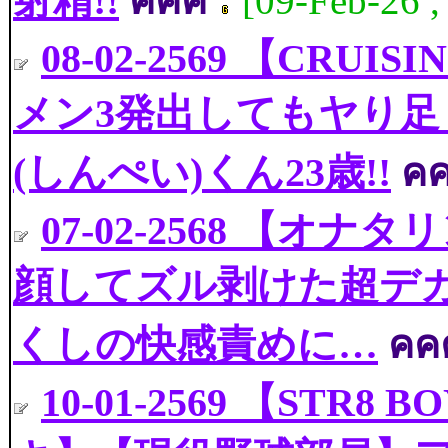
射精!!
คคค
[09-Feb-26 
08-02-2569 【CRUIS
メン3発出してもヤり足
(しんぺい)くん23歳!!
ค
07-02-2568 【オナタ
顔してズル剥けた超デ
くしの快感責めに…
คค
10-01-2569 【ST