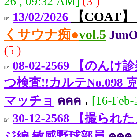
26 , 09:32 AM]
(3 )
【COAT
13/02/2026
くサウナ痴●
vol.5
Jun
(5 )
08-02-2569 【
つ検査!!カルテNo.098
マッチョ
คคค
[16-Feb-
30-12-2568 【撮ら
ジ編 敏感野球部員
คคค